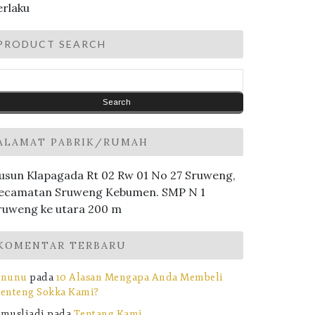
erlaku
PRODUCT SEARCH
ALAMAT PABRIK/RUMAH
usun Klapagada Rt 02 Rw 01 No 27 Sruweng,
ecamatan Sruweng Kebumen. SMP N 1
ruweng ke utara 200 m
KOMENTAR TERBARU
nunu
pada
10 Alasan Mengapa Anda Membeli
enteng Sokka Kami?
musliadi
pada
Tentang Kami