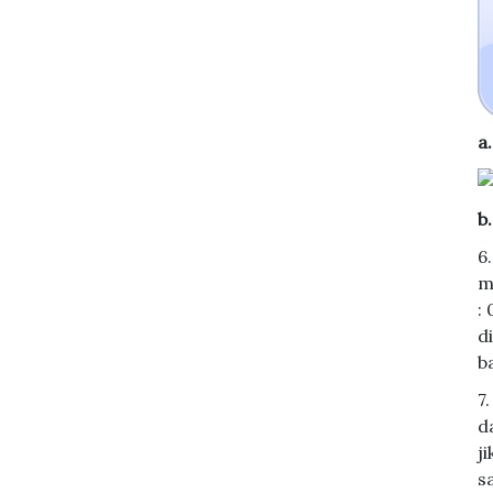
a
b
6
m
:
d
b
7
d
j
s