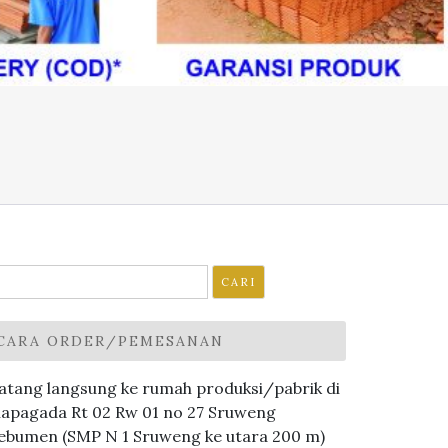
ari
ntuk:
CARA ORDER/PEMESANAN
atang langsung ke rumah produksi/pabrik di
lapagada Rt 02 Rw 01 no 27 Sruweng
ebumen (SMP N 1 Sruweng ke utara 200 m)