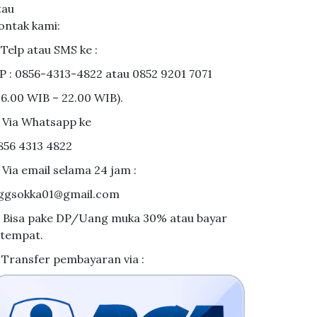
tau
ontak kami:
. Telp atau SMS ke :
P : 0856-4313-4822 atau 0852 9201 7071
06.00 WIB – 22.00 WIB).
. Via Whatsapp ke
856 4313 4822
. Via email selama 24 jam :
ggsokka01@gmail.com
. Bisa pake DP/Uang muka 30% atau bayar
itempat.
. Transfer pembayaran via :