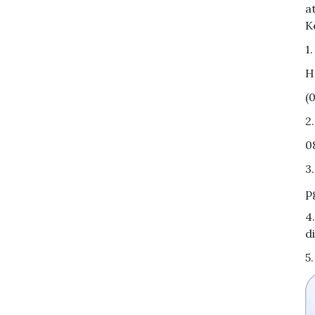
a
K
1
H
(
2
0
3
p
4
d
5