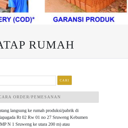
ATAP RUMAH
ri
tuk:
CARA ORDER/PEMESANAN
tang langsung ke rumah produksi/pabrik di
lapagada Rt 02 Rw 01 no 27 Sruweng Kebumen
MP N 1 Sruweng ke utara 200 m) atau