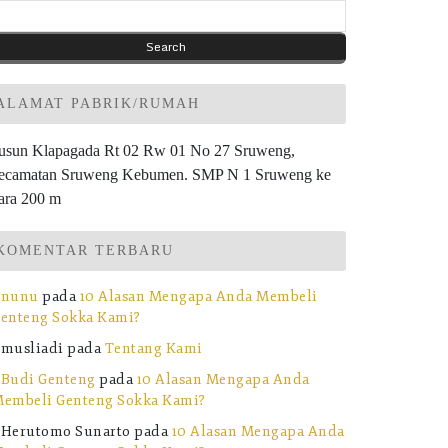
ALAMAT PABRIK/RUMAH
usun Klapagada Rt 02 Rw 01 No 27 Sruweng,
ecamatan Sruweng Kebumen. SMP N 1 Sruweng ke
ara 200 m
KOMENTAR TERBARU
nunu
pada
10 Alasan Mengapa Anda Membeli
enteng Sokka Kami?
musliadi
pada
Tentang Kami
Budi Genteng
pada
10 Alasan Mengapa Anda
embeli Genteng Sokka Kami?
Herutomo Sunarto
pada
10 Alasan Mengapa Anda