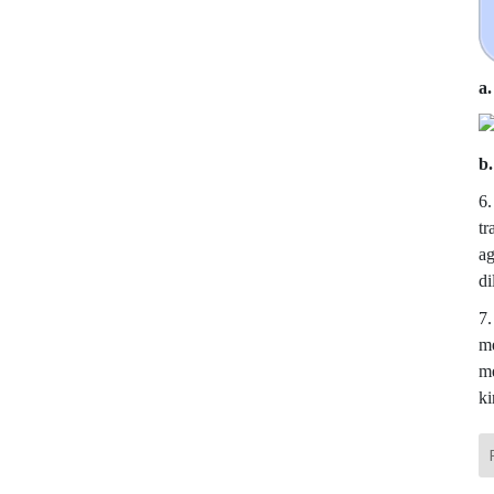
a
b
6.
tr
ag
di
7.
me
me
ki