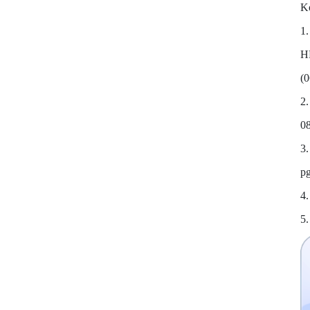
K
1.
H
(
2.
0
3.
p
4.
5.