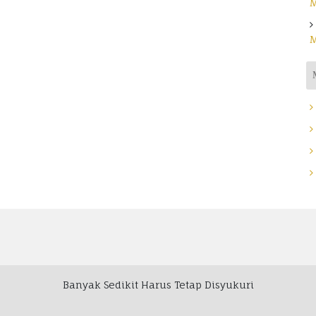
M
M
Banyak Sedikit Harus Tetap Disyukuri