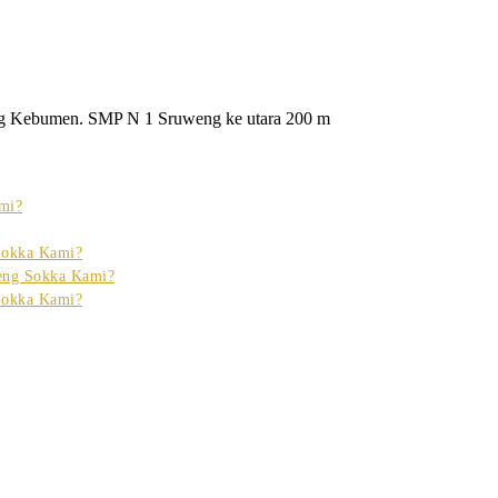
g Kebumen. SMP N 1 Sruweng ke utara 200 m
mi?
Sokka Kami?
eng Sokka Kami?
Sokka Kami?