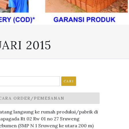
RI 2015
ari
ntuk:
CARA ORDER/PEMESANAN
atang langsung ke rumah produksi/pabrik di
lapagada Rt 02 Rw 01 no 27 Sruweng
ebumen (SMP N 1 Sruweng ke utara 200 m)