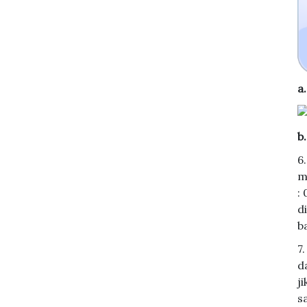
a
b
6
m
:
d
b
7
d
j
s