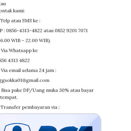
tau
ontak kami:
. Telp atau SMS ke :
P : 0856-4313-4822 atau 0852 9201 7071
06.00 WIB – 22.00 WIB).
. Via Whatsapp ke
856 4313 4822
. Via email selama 24 jam :
ggsokka01@gmail.com
. Bisa pake DP/Uang muka 30% atau bayar
itempat.
. Transfer pembayaran via :