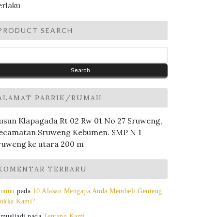
erlaku
PRODUCT SEARCH
ALAMAT PABRIK/RUMAH
usun Klapagada Rt 02 Rw 01 No 27 Sruweng,
ecamatan Sruweng Kebumen. SMP N 1
ruweng ke utara 200 m
KOMENTAR TERBARU
nunu
pada
10 Alasan Mengapa Anda Membeli Genteng
okka Kami?
musliadi
pada
Tentang Kami