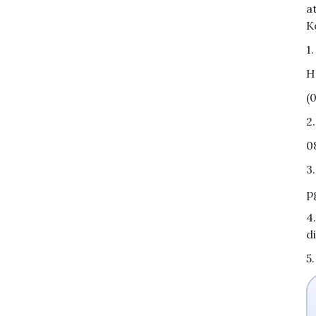
a
K
1
H
(
2
0
3
p
4
d
5