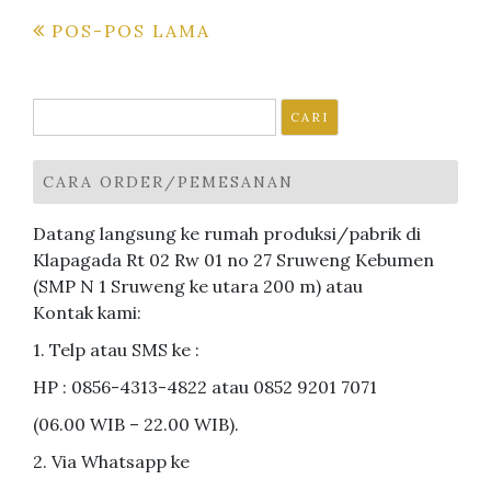
Navigasi
POS-POS LAMA
pos
Cari
untuk:
CARA ORDER/PEMESANAN
Datang langsung ke rumah produksi/pabrik di
Klapagada Rt 02 Rw 01 no 27 Sruweng Kebumen
(SMP N 1 Sruweng ke utara 200 m) atau
Kontak kami:
1. Telp atau SMS ke :
HP : 0856-4313-4822 atau 0852 9201 7071
(06.00 WIB – 22.00 WIB).
2. Via Whatsapp ke