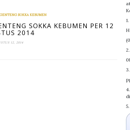
a
K
 GENTENG SOKKA KEBUMEN
1
ENTENG SOKKA KEBUMEN PER 12
H
TUS 2014
(
STUS 12, 2014
2
0
3
p
4
d
5