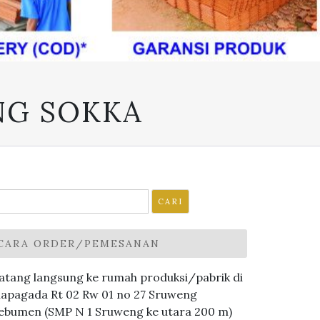
NG SOKKA
ari
ntuk:
CARA ORDER/PEMESANAN
atang langsung ke rumah produksi/pabrik di
lapagada Rt 02 Rw 01 no 27 Sruweng
ebumen (SMP N 1 Sruweng ke utara 200 m)