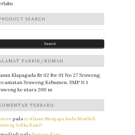
erlaku
PRODUCT SEARCH
ALAMAT PABRIK/RUMAH
usun Klapagada Rt 02 Rw 01 No 27 Sruweng,
ecamatan Sruweng Kebumen. SMP N 1
ruweng ke utara 200 m
KOMENTAR TERBARU
nunu
pada
10 Alasan Mengapa Anda Membeli
enteng Sokka Kami?
musliadi
pada
Tentang Kami