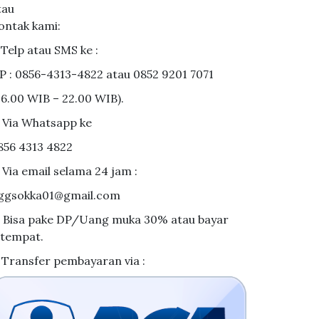
tau
ontak kami:
. Telp atau SMS ke :
P : 0856-4313-4822 atau 0852 9201 7071
06.00 WIB – 22.00 WIB).
. Via Whatsapp ke
856 4313 4822
. Via email selama 24 jam :
ggsokka01@gmail.com
. Bisa pake DP/Uang muka 30% atau bayar
itempat.
. Transfer pembayaran via :