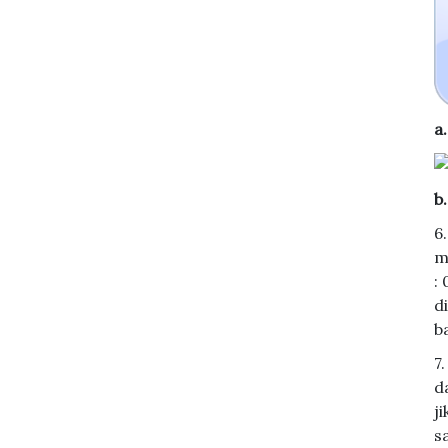
a
b
6
m
:
d
b
7
d
j
s