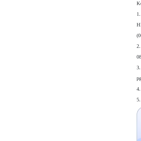
K
1.
H
(
2.
0
3.
p
4.
5.