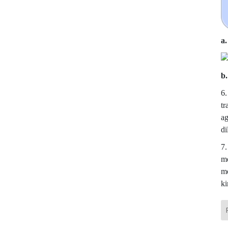
a
b
6.
tr
ag
di
7.
me
me
ki