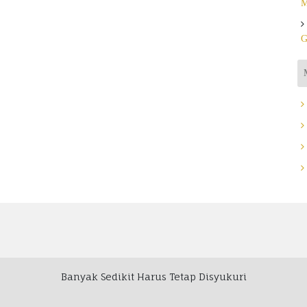
M
G
Banyak Sedikit Harus Tetap Disyukuri