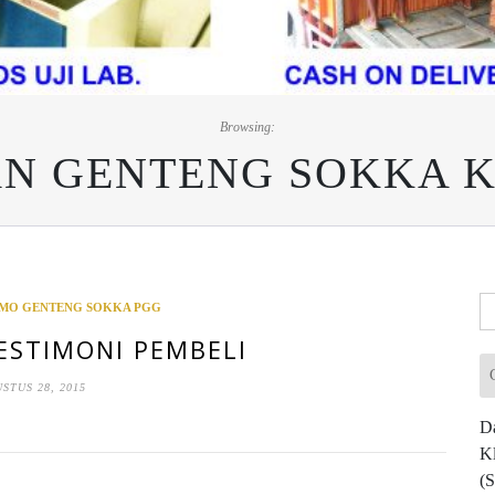
Browsing:
N GENTENG SOKKA K
Ca
MO GENTENG SOKKA PGG
un
STIMONI PEMBELI
STUS 28, 2015
Da
K
(S