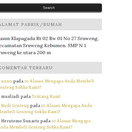
ALAMAT PABRIK/RUMAH
usun Klapagada Rt 02 Rw 01 No 27 Sruweng,
ecamatan Sruweng Kebumen. SMP N 1
ruweng ke utara 200 m
KOMENTAR TERBARU
nunu
pada
10 Alasan Mengapa Anda Membeli
enteng Sokka Kami?
musliadi
pada
Tentang Kami
Budi Genteng
pada
10 Alasan Mengapa Anda
embeli Genteng Sokka Kami?
Herutomo Sunarto
pada
10 Alasan Mengapa
nda Membeli Genteng Sokka Kami?