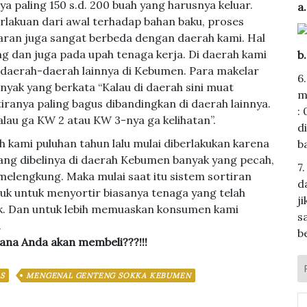
 paling 150 s.d. 200 buah yang harusnya keluar.
a
perlakuan dari awal terhadap bahan baku, proses
ran juga sangat berbeda dengan daerah kami. Hal
g dan juga pada upah tenaga kerja. Di daerah kami
b
 daerah-daerah lainnya di Kebumen. Para makelar
6
yak yang berkata “Kalau di daerah sini muat
m
anya paling bagus dibandingkan di daerah lainnya.
:
alau ga KW 2 atau KW 3-nya ga kelihatan”.
d
 kami puluhan tahun lalu mulai diberlakukan karena
b
g dibelinya di daerah Kebumen banyak yang pecah,
7
engkung. Maka mulai saat itu sistem sortiran
d
juk untuk menyortir biasanya tenaga yang telah
j
ik. Dan untuk lebih memuaskan konsumen kami
s
.
b
ana Anda akan membeli???!!!
S
MENGENAL GENTENG SOKKA KEBUMEN