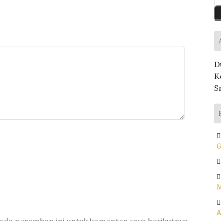
D
K
S
G
M
A