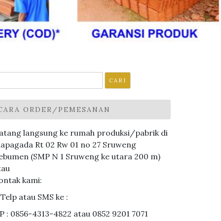
ari
ntuk:
CARA ORDER/PEMESANAN
atang langsung ke rumah produksi/pabrik di
lapagada Rt 02 Rw 01 no 27 Sruweng
ebumen (SMP N 1 Sruweng ke utara 200 m)
tau
ontak kami:
. Telp atau SMS ke :
P : 0856-4313-4822 atau 0852 9201 7071