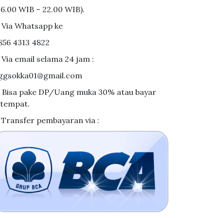
06.00 WIB – 22.00 WIB).
. Via Whatsapp ke
856 4313 4822
. Via email selama 24 jam :
ggsokka01@gmail.com
. Bisa pake DP/Uang muka 30% atau bayar
itempat.
. Transfer pembayaran via :