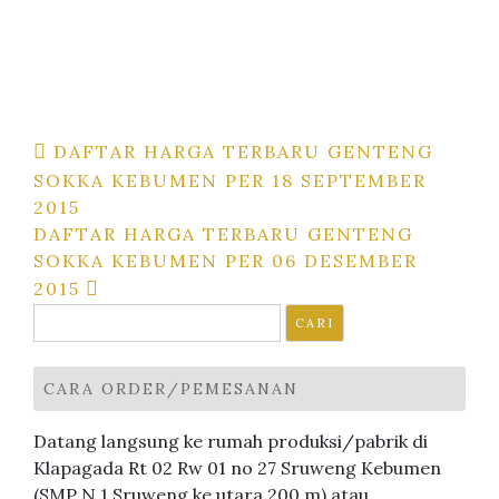
Navigasi
DAFTAR HARGA TERBARU GENTENG
SOKKA KEBUMEN PER 18 SEPTEMBER
pos
2015
DAFTAR HARGA TERBARU GENTENG
SOKKA KEBUMEN PER 06 DESEMBER
2015
Cari
untuk:
CARA ORDER/PEMESANAN
Datang langsung ke rumah produksi/pabrik di
Klapagada Rt 02 Rw 01 no 27 Sruweng Kebumen
(SMP N 1 Sruweng ke utara 200 m) atau