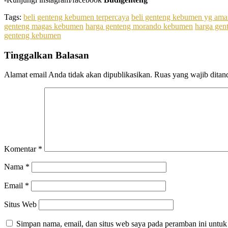
Tags:
beli genteng kebumen terpercaya
beli genteng kebumen yg ama
genteng magas kebumen
harga genteng morando kebumen
harga gen
genteng kebumen
Tinggalkan Balasan
Alamat email Anda tidak akan dipublikasikan.
Ruas yang wajib ditan
Komentar
*
Nama
*
Email
*
Situs Web
Simpan nama, email, dan situs web saya pada peramban ini untuk