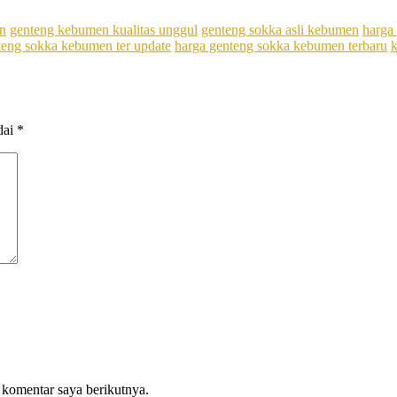
n
genteng kebumen kualitas unggul
genteng sokka asli kebumen
harga
teng sokka kebumen ter update
harga genteng sokka kebumen terbaru
dai
*
 komentar saya berikutnya.