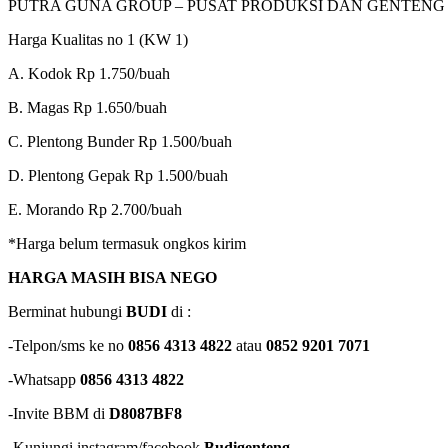
PUTRA GUNA GROUP – PUSAT PRODUKSI DAN GENTEN
Harga Kualitas no 1 (KW 1)
A. Kodok Rp 1.750/buah
B. Magas Rp 1.650/buah
C. Plentong Bunder Rp 1.500/buah
D. Plentong Gepak Rp 1.500/buah
E. Morando Rp 2.700/buah
*Harga belum termasuk ongkos kirim
HARGA MASIH BISA NEGO
Berminat hubungi
BUDI
di :
-Telpon/sms ke no
0856 4313 4822
atau
0852 9201 7071
-Whatsapp
0856 4313 4822
-Invite BBM di
D8087BF8
-Kunjungi instagram/facebook
Budigenteng